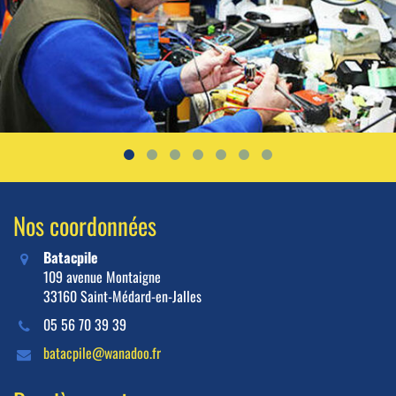
Nos coordonnées
Batacpile
109 avenue Montaigne
33160 Saint-Médard-en-Jalles
05 56 70 39 39
batacpile@wanadoo.fr